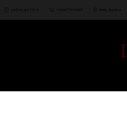
робочі дні 10-18
+380677618889
Київ, Україна
ГЛАВНАЯ
О Н