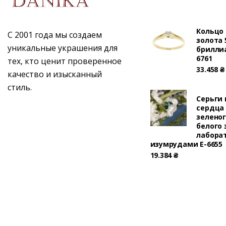
Кольцо 
С 2001 года мы создаем
золота 
уникальные украшения для
брилли
6761
тех, кто ценит проверенное
33.458
₴
качество и изысканный
стиль.
Серьги
сердца
зеленог
белого 
лабора
изумрудами E-6655
19.384
₴