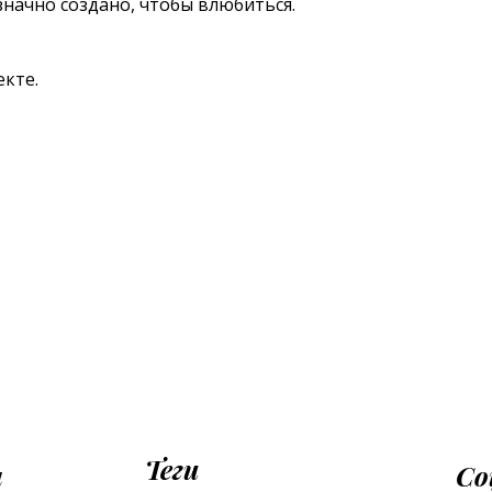
значно создано, чтобы влюбиться.
екте.
Теги
ы
Со